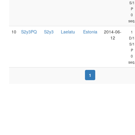
S/1
P
0
seq
10
S2y3PQ
S2y3
Laelatu
Estonia
2014-06-
1
12
D/1
S/1
P
0
seq
1