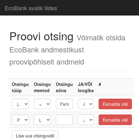
EcoBank avalik liides
Proovi otsing
Võimalik otsida
EcoBank andmestikust
proovipõhiselt andmeid
Otsingu
Otsingu
Otsingu
JA/VÕI
#
tüüp
meetod
sõna
loogika