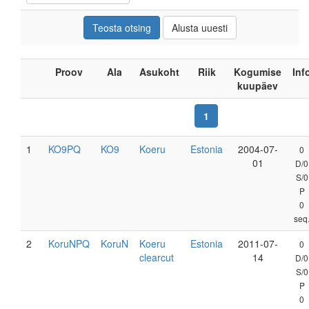
Proov
Ala
Asukoht
Riik
Kogumise
Inf
kuupäev
1
1
KO9PQ
KO9
Koeru
Estonia
2004-07-
0
01
D/0
S/0
P
0
seq
2
KoruNPQ
KoruN
Koeru
Estonia
2011-07-
0
clearcut
14
D/0
S/0
P
0