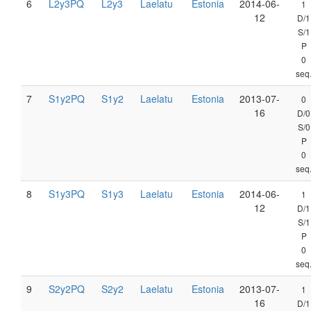
6
L2y3PQ
L2y3
Laelatu
Estonia
2014-06-
1
12
D/1
S/1
P
0
seq
7
S1y2PQ
S1y2
Laelatu
Estonia
2013-07-
0
16
D/0
S/0
P
0
seq
8
S1y3PQ
S1y3
Laelatu
Estonia
2014-06-
1
12
D/1
S/1
P
0
seq
9
S2y2PQ
S2y2
Laelatu
Estonia
2013-07-
1
16
D/1