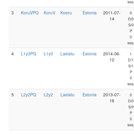
seq
3
KoruVPQ
KoruV
Koeru
Estonia
2011-07-
0
14
D/0
S/0
P
0
seq
4
L1y3PQ
L1y3
Laelatu
Estonia
2014-06-
1
12
D/1
S/1
P
0
seq
5
L2y2PQ
L2y2
Laelatu
Estonia
2013-07-
0
16
D/0
S/0
P
0
seq