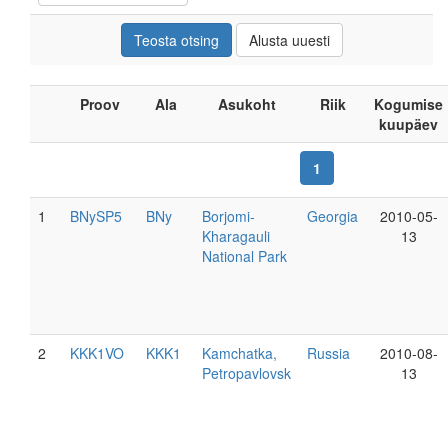
Proov
Ala
Asukoht
Riik
Kogumise
kuupäev
1
1
BNySP5
BNy
Borjomi-
Georgia
2010-05-
Kharagauli
13
National Park
2
KKK1VO
KKK1
Kamchatka,
Russia
2010-08-
Petropavlovsk
13