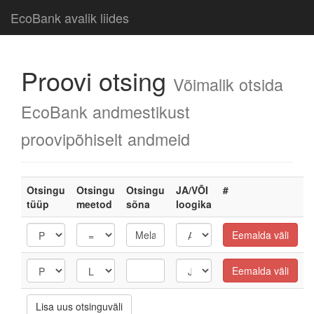
EcoBank avalik liides
Proovi otsing
Võimalik otsida
EcoBank andmestikust
proovipõhiselt andmeid
Otsingu
Otsingu
Otsingu
JA/VÕI
#
tüüp
meetod
sõna
loogika