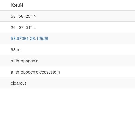
KoruN
58° 58' 25'' N
26° 07' 31'' E
58.97361 26.12528
93 m
anthropogenic
anthropogenic ecosystem
clearcut