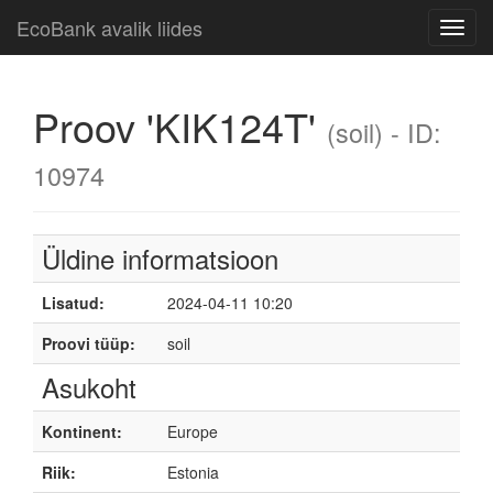
EcoBank avalik liides
Toggl
navig
Proov 'KIK124T'
(soil) - ID:
10974
Üldine informatsioon
Lisatud:
2024-04-11 10:20
Proovi tüüp:
soil
Asukoht
Kontinent:
Europe
Riik:
Estonia