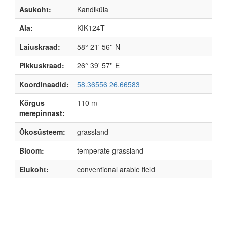
Asukoht:
Kandiküla
Ala:
KIK124T
Laiuskraad:
58° 21' 56'' N
Pikkuskraad:
26° 39' 57'' E
Koordinaadid:
58.36556 26.66583
Kõrgus
110 m
merepinnast:
Ökosüsteem:
grassland
Bioom:
temperate grassland
Elukoht:
conventional arable field