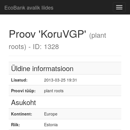
EcoBank avalik liides
Toggl
navig
Proov 'KoruVGP'
(plant
roots) - ID: 1328
Üldine informatsioon
Lisatud:
2013-03-25 19:31
Proovi tüüp:
plant roots
Asukoht
Kontinent:
Europe
Riik:
Estonia