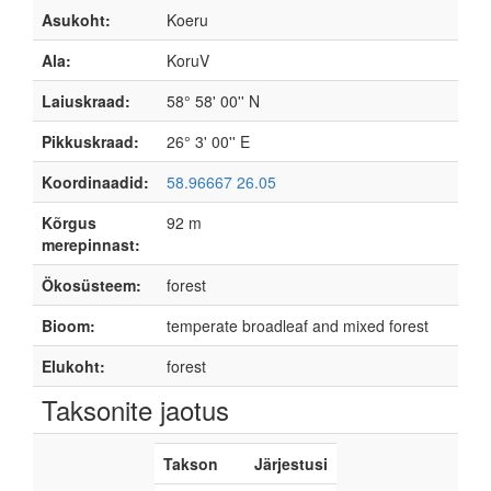
Asukoht:
Koeru
Ala:
KoruV
Laiuskraad:
58° 58' 00'' N
Pikkuskraad:
26° 3' 00'' E
Koordinaadid:
58.96667 26.05
Kõrgus
92 m
merepinnast:
Ökosüsteem:
forest
Bioom:
temperate broadleaf and mixed forest
Elukoht:
forest
Taksonite jaotus
Takson
Järjestusi