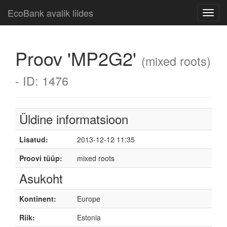
EcoBank avalik liides
Toggl
navig
Proov 'MP2G2'
(mixed roots)
- ID: 1476
Üldine informatsioon
Lisatud:
2013-12-12 11:35
Proovi tüüp:
mixed roots
Asukoht
Kontinent:
Europe
Riik:
Estonia