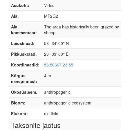
Asukoht:
Virtsu
Ala:
MP2G2
Ala
The area has historically been grazed by
kommentaar:
sheep.
Laiuskraad:
58° 34' 00'' N
Pikkuskraad:
23° 33' 00'' E
Koordinaadid:
58.56667 23.55
Kõrgus
4 m
merepinnast:
Ökosüsteem:
anthropogenic
Bioom:
anthropogenic ecosystem
Elukoht:
old field
Taksonite jaotus