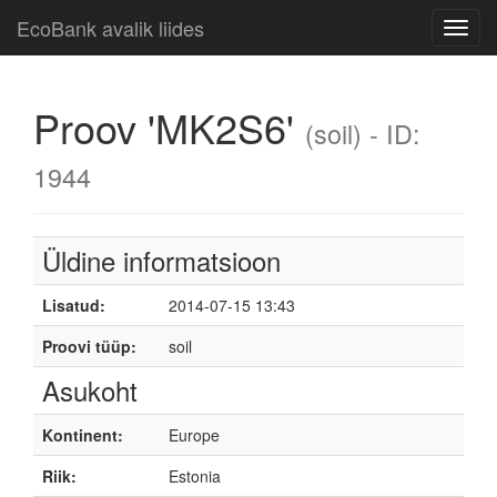
EcoBank avalik liides
Toggl
navig
Proov 'MK2S6'
(soil) - ID:
1944
Üldine informatsioon
Lisatud:
2014-07-15 13:43
Proovi tüüp:
soil
Asukoht
Kontinent:
Europe
Riik:
Estonia