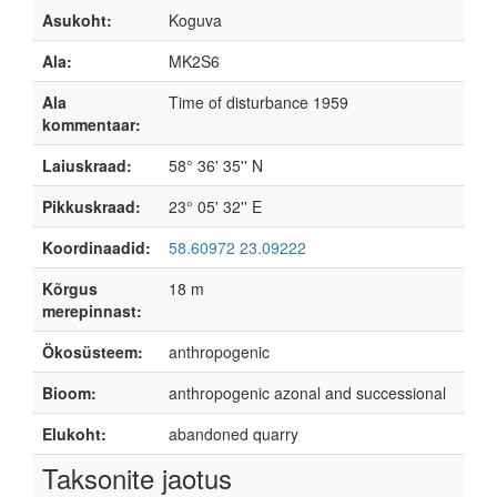
Asukoht:
Koguva
Ala:
MK2S6
Ala
Time of disturbance 1959
kommentaar:
Laiuskraad:
58° 36' 35'' N
Pikkuskraad:
23° 05' 32'' E
Koordinaadid:
58.60972 23.09222
Kõrgus
18 m
merepinnast:
Ökosüsteem:
anthropogenic
Bioom:
anthropogenic azonal and successional
Elukoht:
abandoned quarry
Taksonite jaotus