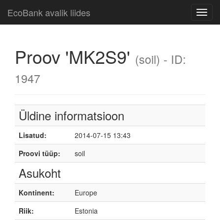
EcoBank avalik liides
Toggl
navig
Proov 'MK2S9'
(soil) - ID:
1947
Üldine informatsioon
Lisatud:
2014-07-15 13:43
Proovi tüüp:
soil
Asukoht
Kontinent:
Europe
Riik:
Estonia