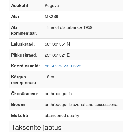
Asukoht:
Koguva
Ala:
MK2S9
Ala
Time of disturbance 1959
kommentaar:
Laiuskraad:
58° 36' 35'' N
Pikkuskraad:
23° 05' 32'' E
Koordinaadid:
58.60972 23.09222
Kõrgus
18 m
merepinnast:
Ökosüsteem:
anthropogenic
Bioom:
anthropogenic azonal and successional
Elukoht:
abandoned quarry
Taksonite jaotus