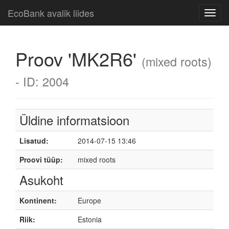
EcoBank avalik liides
Toggl
navig
Proov 'MK2R6'
(mixed roots)
- ID: 2004
Üldine informatsioon
Lisatud:
2014-07-15 13:46
Proovi tüüp:
mixed roots
Asukoht
Kontinent:
Europe
Riik:
Estonia