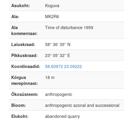
Asukoht:
Koguva
Ala:
MK2R6
Ala
Time of disturbance 1959
kommentaar:
Laiuskraad:
58° 36' 35'' N
Pikkuskraad:
23° 05' 32'' E
Koordinaadid:
58.60972 23.09222
Kõrgus
18 m
merepinnast:
Ökosüsteem:
anthropogenic
Bioom:
anthropogenic azonal and successional
Elukoht:
abandoned quarry