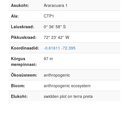
Asukoht:
Araracuara 1
Ala:
CTP1
Laiuskraad:
0° 36' 58'' S
Pikkuskraad:
72° 23' 42'' W
Koordinaadid:
-0.61611 -72.395
Kõrgus
97 m
merepinnast:
Ökosüsteem:
anthropogenic
Bioom:
anthropogenic ecosystem
Elukoht:
swidden plot on terra preta