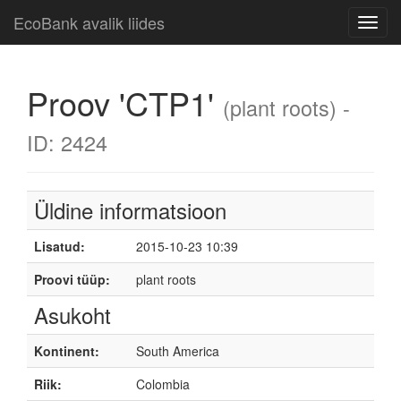
EcoBank avalik liides
Toggl
navig
Proov 'CTP1'
(plant roots) -
ID: 2424
Üldine informatsioon
Lisatud:
2015-10-23 10:39
Proovi tüüp:
plant roots
Asukoht
Kontinent:
South America
Riik:
Colombia