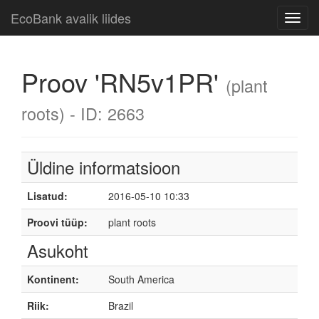
EcoBank avalik liides
Toggl
navig
Proov 'RN5v1PR'
(plant
roots) - ID: 2663
Üldine informatsioon
Lisatud:
2016-05-10 10:33
Proovi tüüp:
plant roots
Asukoht
Kontinent:
South America
Riik:
Brazil