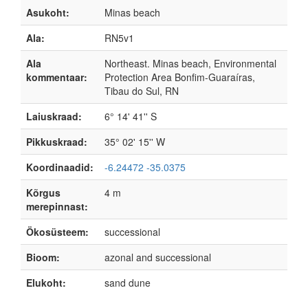
Asukoht:
Minas beach
Ala:
RN5v1
Ala
Northeast. Minas beach, Environmental
kommentaar:
Protection Area Bonfim-Guaraíras,
Tibau do Sul, RN
Laiuskraad:
6° 14' 41'' S
Pikkuskraad:
35° 02' 15'' W
Koordinaadid:
-6.24472 -35.0375
Kõrgus
4 m
merepinnast:
Ökosüsteem:
successional
Bioom:
azonal and successional
Elukoht:
sand dune