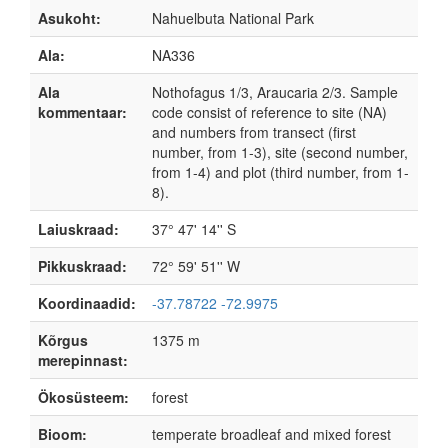
Asukoht:
Nahuelbuta National Park
Ala:
NA336
Ala
Nothofagus 1/3, Araucaria 2/3. Sample
kommentaar:
code consist of reference to site (NA)
and numbers from transect (first
number, from 1-3), site (second number,
from 1-4) and plot (third number, from 1-
8).
Laiuskraad:
37° 47' 14'' S
Pikkuskraad:
72° 59' 51'' W
Koordinaadid:
-37.78722 -72.9975
Kõrgus
1375 m
merepinnast:
Ökosüsteem:
forest
Bioom:
temperate broadleaf and mixed forest