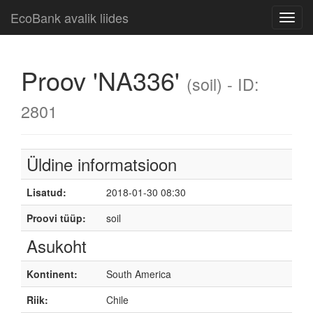
EcoBank avalik liides
Toggl
navig
Proov 'NA336'
(soil) - ID:
2801
Üldine informatsioon
Lisatud:
2018-01-30 08:30
Proovi tüüp:
soil
Asukoht
Kontinent:
South America
Riik:
Chile