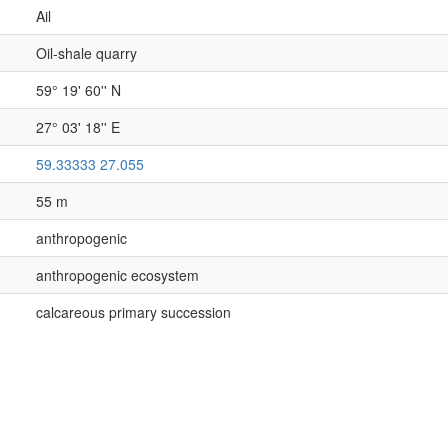
Ail
Oil-shale quarry
59° 19' 60'' N
27° 03' 18'' E
59.33333 27.055
55 m
anthropogenic
anthropogenic ecosystem
calcareous primary succession