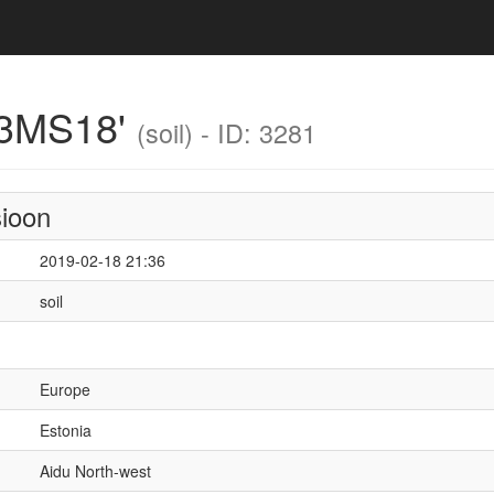
23MS18'
(soil) - ID: 3281
sioon
2019-02-18 21:36
soil
Europe
Estonia
Aidu North-west