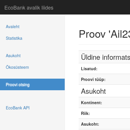
EcoBank avalik liides
Avaleht
Proov 'Ail
Statistika
Üldine informat
Asukoht
Ökosüsteem
Lisatud:
Proovi tüüp:
Proovi otsing
Asukoht
Kontinent:
EcoBank API
Riik:
Asukoht: