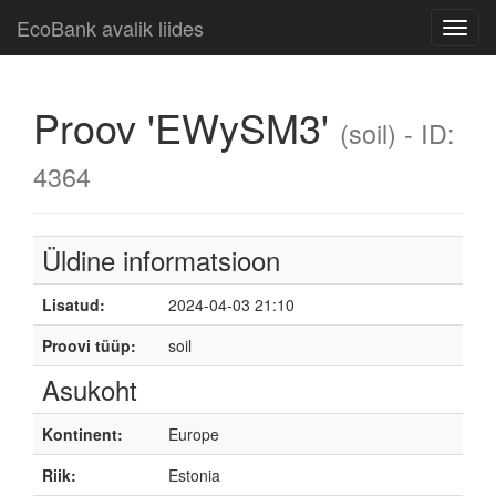
EcoBank avalik liides
Toggl
navig
Proov 'EWySM3'
(soil) - ID:
4364
Üldine informatsioon
Lisatud:
2024-04-03 21:10
Proovi tüüp:
soil
Asukoht
Kontinent:
Europe
Riik:
Estonia