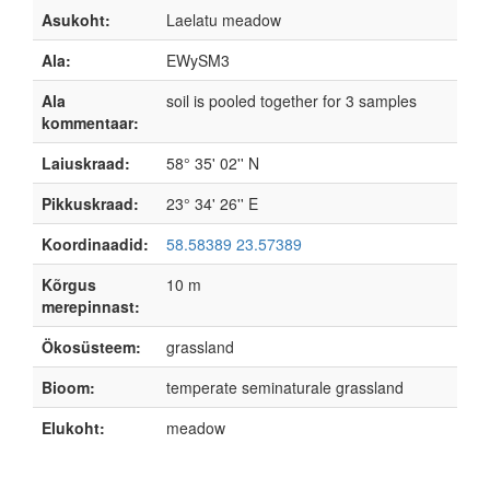
Asukoht:
Laelatu meadow
Ala:
EWySM3
Ala
soil is pooled together for 3 samples
kommentaar:
Laiuskraad:
58° 35' 02'' N
Pikkuskraad:
23° 34' 26'' E
Koordinaadid:
58.58389 23.57389
Kõrgus
10 m
merepinnast:
Ökosüsteem:
grassland
Bioom:
temperate seminaturale grassland
Elukoht:
meadow