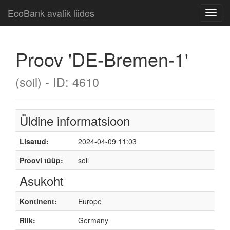
EcoBank avalik liides
Toggl
navig
Proov 'DE-Bremen-1'
(soil) - ID: 4610
Üldine informatsioon
Lisatud:
2024-04-09 11:03
Proovi tüüp:
soil
Asukoht
Kontinent:
Europe
Riik:
Germany