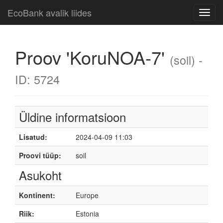
EcoBank avalik liides
Toggl
navig
Proov 'KoruNOA-7'
(soil) -
ID: 5724
Üldine informatsioon
Lisatud:
2024-04-09 11:03
Proovi tüüp:
soil
Asukoht
Kontinent:
Europe
Riik:
Estonia