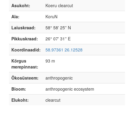
Asukoht:
Koeru clearcut
Ala:
KoruN
Laiuskraad:
58° 58' 25'' N
Pikkuskraad:
26° 07' 31'' E
Koordinaadid:
58.97361 26.12528
Kõrgus
93 m
merepinnast:
Ökosüsteem:
anthropogenic
Bioom:
anthropogenic ecosystem
Elukoht:
clearcut