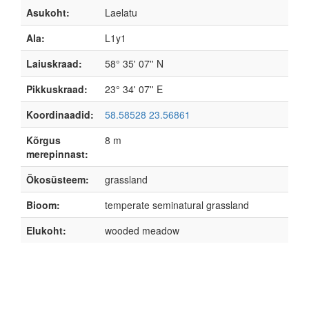
Asukoht:
Laelatu
Ala:
L1y1
Laiuskraad:
58° 35' 07'' N
Pikkuskraad:
23° 34' 07'' E
Koordinaadid:
58.58528 23.56861
Kõrgus
8 m
merepinnast:
Ökosüsteem:
grassland
Bioom:
temperate seminatural grassland
Elukoht:
wooded meadow