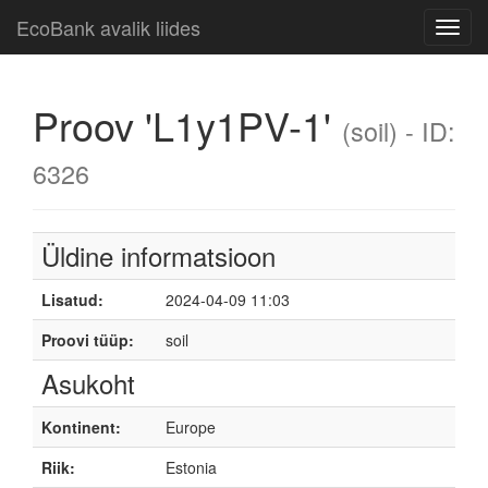
EcoBank avalik liides
Toggl
navig
Proov 'L1y1PV-1'
(soil) - ID:
6326
Üldine informatsioon
Lisatud:
2024-04-09 11:03
Proovi tüüp:
soil
Asukoht
Kontinent:
Europe
Riik:
Estonia