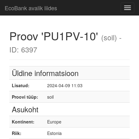
EcoBank avalik liides
Toggl
navig
Proov 'PU1PV-10'
(soil) -
ID: 6397
Üldine informatsioon
Lisatud:
2024-04-09 11:03
Proovi tüüp:
soil
Asukoht
Kontinent:
Europe
Riik:
Estonia