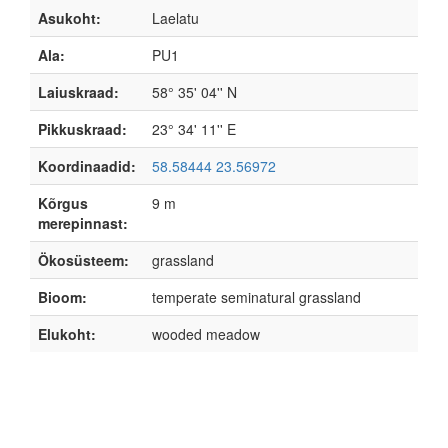
Asukoht:
Laelatu
Ala:
PU1
Laiuskraad:
58° 35' 04'' N
Pikkuskraad:
23° 34' 11'' E
Koordinaadid:
58.58444 23.56972
Kõrgus
9 m
merepinnast:
Ökosüsteem:
grassland
Bioom:
temperate seminatural grassland
Elukoht:
wooded meadow