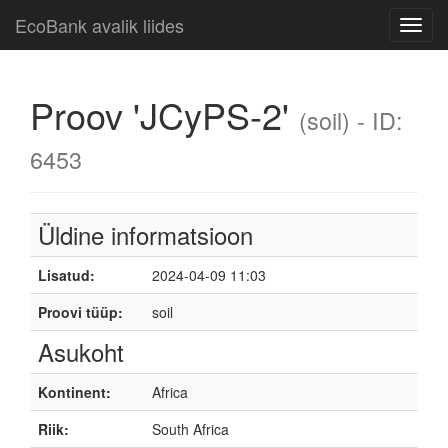
EcoBank avalik liides
Toggl
navig
Proov 'JCyPS-2'
(soil) - ID:
6453
Üldine informatsioon
Lisatud:
2024-04-09 11:03
Proovi tüüp:
soil
Asukoht
Kontinent:
Africa
Riik:
South Africa