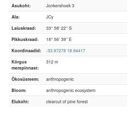
Asukoht:
Jonkershoek 3
Ala:
JCy
Laiuskraad:
33° 58' 22'' S
Pikkuskraad:
18° 56' 39'' E
Koordinaadid:
-33.97278 18.94417
Kõrgus
312 m
merepinnast:
Ökosüsteem:
anthropogenic
Bioom:
anthropogenic ecosystem
Elukoht:
clearcut of pine forest