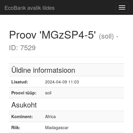
EcoBank avalik liides
Toggl
navig
Proov 'MGzSP4-5'
(soil) -
ID: 7529
Üldine informatsioon
Lisatud:
2024-04-09 11:03
Proovi tüüp:
soil
Asukoht
Kontinent:
Africa
Riik:
Madagascar