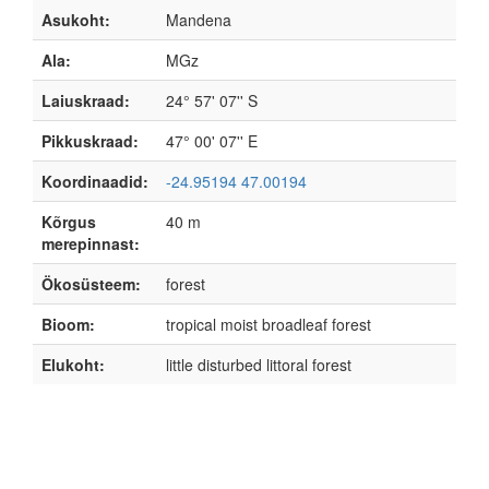
Asukoht:
Mandena
Ala:
MGz
Laiuskraad:
24° 57' 07'' S
Pikkuskraad:
47° 00' 07'' E
Koordinaadid:
-24.95194 47.00194
Kõrgus
40 m
merepinnast:
Ökosüsteem:
forest
Bioom:
tropical moist broadleaf forest
Elukoht:
little disturbed littoral forest