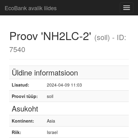
EcoBank avalik liides
Toggl
navig
Proov 'NH2LC-2'
(soil) - ID:
7540
Üldine informatsioon
Lisatud:
2024-04-09 11:03
Proovi tüüp:
soil
Asukoht
Kontinent:
Asia
Riik:
Israel