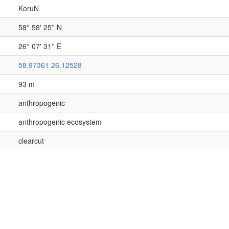
KoruN
58° 58' 25'' N
26° 07' 31'' E
58.97361 26.12528
93 m
anthropogenic
anthropogenic ecosystem
clearcut