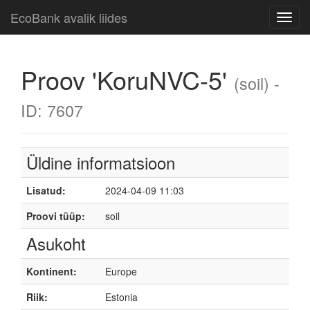
EcoBank avalik liides
Toggl
navig
Proov 'KoruNVC-5'
(soil) -
ID: 7607
Üldine informatsioon
Lisatud:
2024-04-09 11:03
Proovi tüüp:
soil
Asukoht
Kontinent:
Europe
Riik:
Estonia