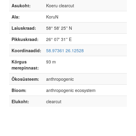
Asukoht:
Koeru clearcut
Ala:
KoruN
Laiuskraad:
58° 58' 25'' N
Pikkuskraad:
26° 07' 31'' E
Koordinaadid:
58.97361 26.12528
Kõrgus
93 m
merepinnast:
Ökosüsteem:
anthropogenic
Bioom:
anthropogenic ecosystem
Elukoht:
clearcut