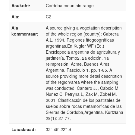
Asukoht:
Cordoba mountain range
Ala:
C2
Ala
A source giving a vegetation description
kommentaar:
of the whole region (country): Cabrera
A.L. 1994. Regiones fitogeográficas
argentinas.En Kugler WF (Ed.)
Enciclopedia argentina de agricultura y
jardinería. Tomo2. 2a edición. 1a
reimpresión. Acme. Buenos Aires.
Argentina. Fascículo 1. pp. 1-85. A
source providing more detail description
of the region/area where the sampling
was conducted: Cantero JJ, Cabido M,
Nuñez C, Petryna L, Zak M, Zobel M.
2001. Clasificación de los pastizales de
suelos sobre rocas metamórficas de las
Sierras de Córdoba,Argentina. Kurtziana
29(1): 27-77.
Laiuskraad:
32° 45' 22'' S