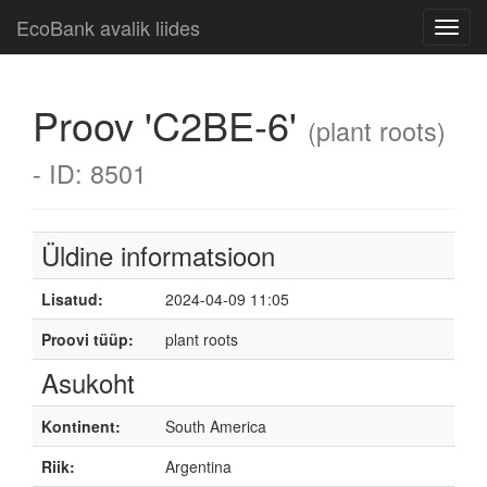
EcoBank avalik liides
Toggl
navig
Proov 'C2BE-6'
(plant roots)
- ID: 8501
Üldine informatsioon
Lisatud:
2024-04-09 11:05
Proovi tüüp:
plant roots
Asukoht
Kontinent:
South America
Riik:
Argentina