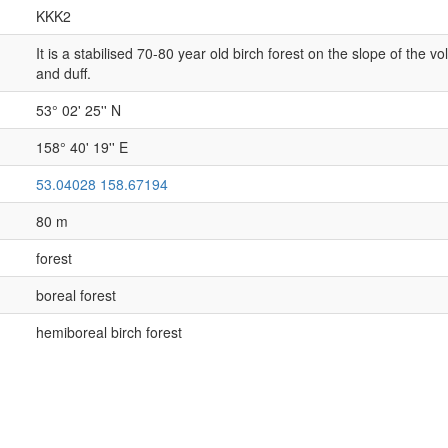
KKK2
It is a stabilised 70-80 year old birch forest on the slope of the
and duff.
53° 02' 25'' N
158° 40' 19'' E
53.04028 158.67194
80 m
forest
boreal forest
hemiboreal birch forest