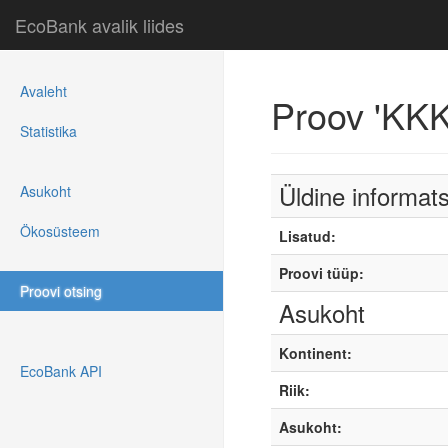
EcoBank avalik liides
Avaleht
Proov 'KK
Statistika
Üldine informat
Asukoht
Ökosüsteem
Lisatud:
Proovi tüüp:
Proovi otsing
Asukoht
Kontinent:
EcoBank API
Riik:
Asukoht: