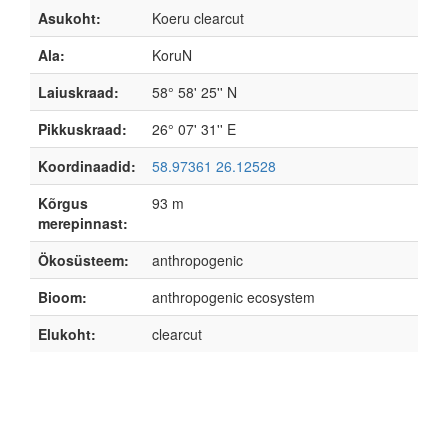
Asukoht:
Koeru clearcut
Ala:
KoruN
Laiuskraad:
58° 58' 25'' N
Pikkuskraad:
26° 07' 31'' E
Koordinaadid:
58.97361 26.12528
Kõrgus
93 m
merepinnast:
Ökosüsteem:
anthropogenic
Bioom:
anthropogenic ecosystem
Elukoht:
clearcut