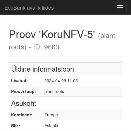
EcoBank avalik liides
Toggl
navig
Proov 'KoruNFV-5'
(plant
roots) - ID: 9663
Üldine informatsioon
Lisatud:
2024-04-09 11:05
Proovi tüüp:
plant roots
Asukoht
Kontinent:
Europe
Riik:
Estonia