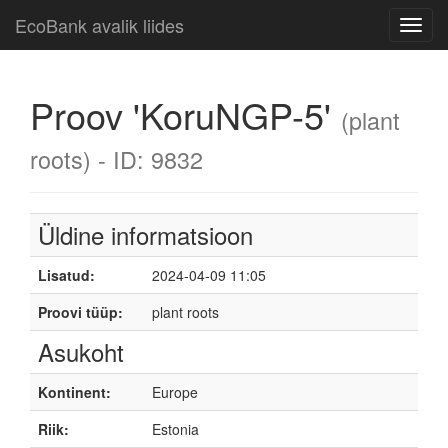
EcoBank avalik liides
Toggl
navig
Proov 'KoruNGP-5'
(plant
roots) - ID: 9832
Üldine informatsioon
Lisatud:
2024-04-09 11:05
Proovi tüüp:
plant roots
Asukoht
Kontinent:
Europe
Riik:
Estonia