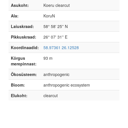
Asukoht:
Koeru clearcut
Ala:
KoruN
Laiuskraad:
58° 58' 25'' N
Pikkuskraad:
26° 07' 31'' E
Koordinaadid:
58.97361 26.12528
Kõrgus
93 m
merepinnast:
Ökosüsteem:
anthropogenic
Bioom:
anthropogenic ecosystem
Elukoht:
clearcut