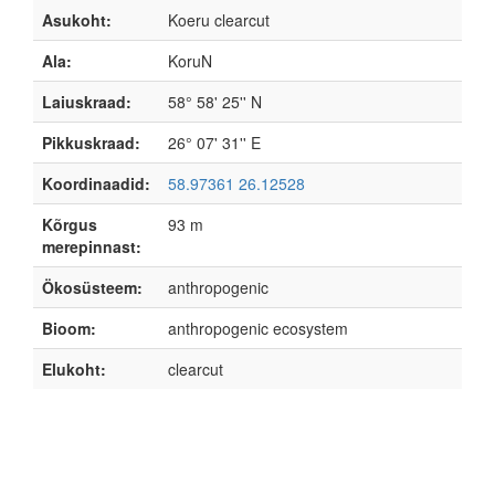
Asukoht:
Koeru clearcut
Ala:
KoruN
Laiuskraad:
58° 58' 25'' N
Pikkuskraad:
26° 07' 31'' E
Koordinaadid:
58.97361 26.12528
Kõrgus
93 m
merepinnast:
Ökosüsteem:
anthropogenic
Bioom:
anthropogenic ecosystem
Elukoht:
clearcut