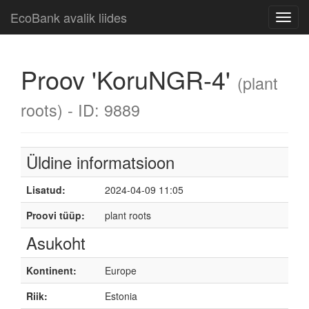
EcoBank avalik liides
Toggl
navig
Proov 'KoruNGR-4'
(plant
roots) - ID: 9889
Üldine informatsioon
Lisatud:
2024-04-09 11:05
Proovi tüüp:
plant roots
Asukoht
Kontinent:
Europe
Riik:
Estonia