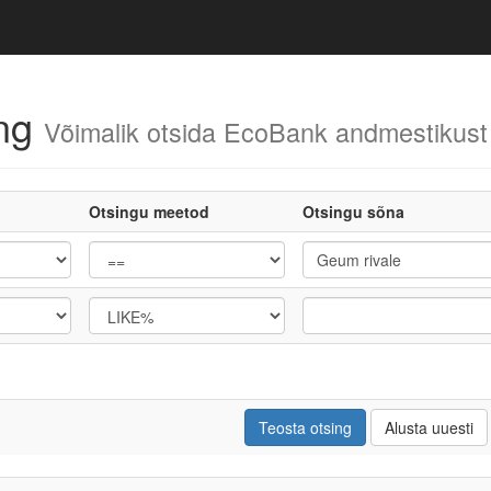
ing
Võimalik otsida EcoBank andmestikust
Otsingu meetod
Otsingu sõna