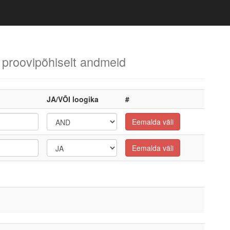
 proovipõhiselt andmeid
JA/VÕI loogika
#