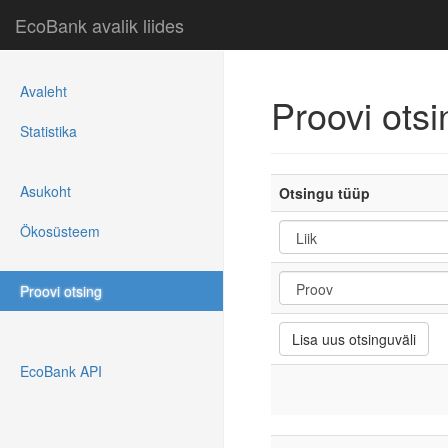
EcoBank avalik liides
Avaleht
Proovi ots
Statistika
Asukoht
Otsingu tüüp
Ökosüsteem
Proovi otsing
EcoBank API