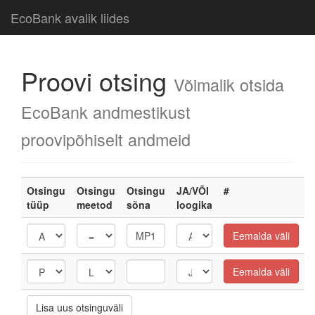
EcoBank avalik liides
Proovi otsing
Võimalik otsida
EcoBank andmestikust
proovipõhiselt andmeid
Otsingu
Otsingu
Otsingu
JA/VÕI
#
tüüp
meetod
sõna
loogika