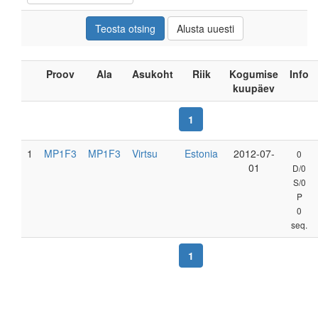
Proov
Ala
Asukoht
Riik
Kogumise
Info
kuupäev
1
1
MP1F3
MP1F3
Virtsu
Estonia
2012-07-
0
01
D/0
S/0
P
0
seq.
1