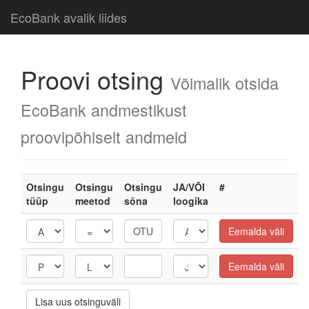
EcoBank avalik liides
Proovi otsing
Võimalik otsida
EcoBank andmestikust
proovipõhiselt andmeid
Otsingu
Otsingu
Otsingu
JA/VÕI
#
tüüp
meetod
sõna
loogika