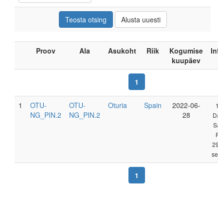
Proov
Ala
Asukoht
Riik
Kogumise
In
kuupäev
1
1
OTU-
OTU-
Oturia
Spain
2022-06-
NG_PIN.2
NG_PIN.2
28
D
S
2
se
1