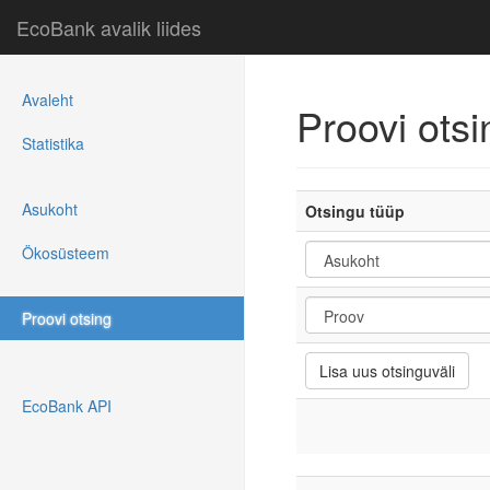
EcoBank avalik liides
Avaleht
Proovi ots
Statistika
Asukoht
Otsingu tüüp
Ökosüsteem
Proovi otsing
EcoBank API