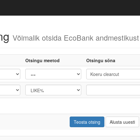
ing
Võimalik otsida EcoBank andmestikust
Otsingu meetod
Otsingu sõna