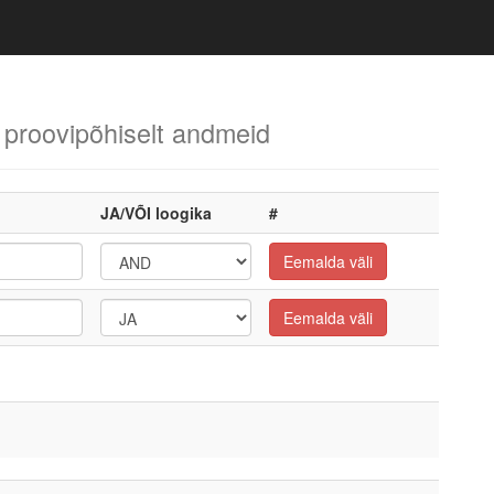
 proovipõhiselt andmeid
JA/VÕI loogika
#