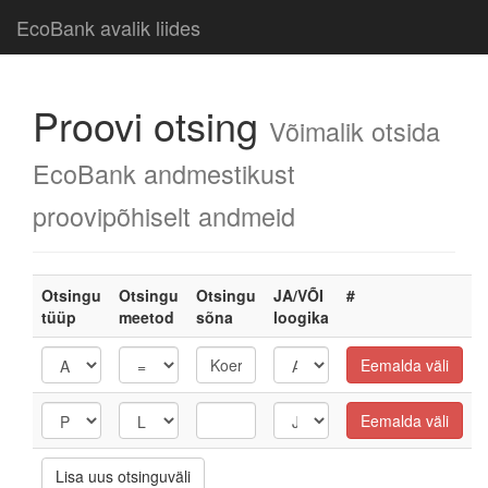
EcoBank avalik liides
Proovi otsing
Võimalik otsida
EcoBank andmestikust
proovipõhiselt andmeid
Otsingu
Otsingu
Otsingu
JA/VÕI
#
tüüp
meetod
sõna
loogika