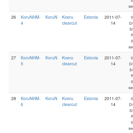
0
se
26
KoruNHM-
KoruN
Koeru
Estonia
2011-07-
0
4
clearcut
14
D/
S/
0
se
27
KoruNHM-
KoruN
Koeru
Estonia
2011-07-
0
5
clearcut
14
D/
S/
0
se
28
KoruNHM-
KoruN
Koeru
Estonia
2011-07-
0
6
clearcut
14
D/
S/
0
se