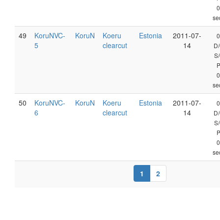
0
se
49
KoruNVC-
KoruN
Koeru
Estonia
2011-07-
0
5
clearcut
14
D/
S/
0
se
50
KoruNVC-
KoruN
Koeru
Estonia
2011-07-
0
6
clearcut
14
D/
S/
0
se
1
2