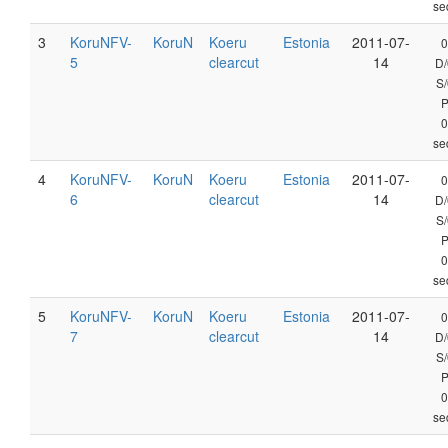
se
3
KoruNFV-
KoruN
Koeru
Estonia
2011-07-
0
5
clearcut
14
D/
S/
0
se
4
KoruNFV-
KoruN
Koeru
Estonia
2011-07-
0
6
clearcut
14
D/
S/
0
se
5
KoruNFV-
KoruN
Koeru
Estonia
2011-07-
0
7
clearcut
14
D/
S/
0
se