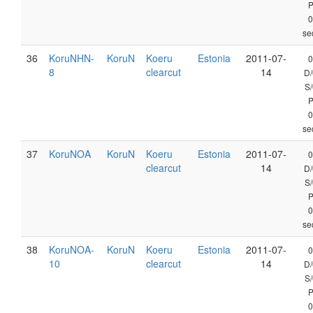
0
se
36
KoruNHN-
KoruN
Koeru
Estonia
2011-07-
0
8
clearcut
14
D/
S/
0
se
37
KoruNOA
KoruN
Koeru
Estonia
2011-07-
0
clearcut
14
D/
S/
0
se
38
KoruNOA-
KoruN
Koeru
Estonia
2011-07-
0
10
clearcut
14
D/
S/
0