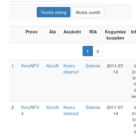
Proov
Ala
Asukoht
Riik
Kogumise
In
kuupäev
1
2
1
KoruNFV
KoruN
Koeru
Estonia
2011-07-
0
clearcut
14
D/
S/
0
se
2
KoruNFV-
KoruN
Koeru
Estonia
2011-07-
0
4
clearcut
14
D/
S/
0