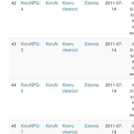
42
KoruNPQ-
KoruN
Koeru
Estonia
2011-07-
0
4
clearcut
14
D/
S/
0
se
43
KoruNPQ-
KoruN
Koeru
Estonia
2011-07-
0
5
clearcut
14
D/
S/
0
se
44
KoruNPQ-
KoruN
Koeru
Estonia
2011-07-
0
6
clearcut
14
D/
S/
0
se
45
KoruNPQ-
KoruN
Koeru
Estonia
2011-07-
0
7
clearcut
14
D/