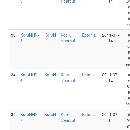
3
clearcut
14
D/
S/
0
se
33
KoruNHN-
KoruN
Koeru
Estonia
2011-07-
0
5
clearcut
14
D/
S/
0
se
34
KoruNHN-
KoruN
Koeru
Estonia
2011-07-
0
6
clearcut
14
D/
S/
0
se
35
KoruNHN-
KoruN
Koeru
Estonia
2011-07-
0
7
clearcut
14
D/
S/