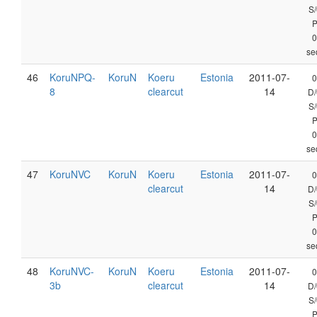
S/
0
se
46
KoruNPQ-
KoruN
Koeru
Estonia
2011-07-
0
8
clearcut
14
D/
S/
0
se
47
KoruNVC
KoruN
Koeru
Estonia
2011-07-
0
clearcut
14
D/
S/
0
se
48
KoruNVC-
KoruN
Koeru
Estonia
2011-07-
0
3b
clearcut
14
D/
S/