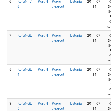
6
KoruNFV-
KoruN
Koeru
Estonia
2011-07-
0
8
clearcut
14
D/
S/
0
se
7
KoruNGL
KoruN
Koeru
Estonia
2011-07-
0
clearcut
14
D/
S/
0
se
8
KoruNGL-
KoruN
Koeru
Estonia
2011-07-
0
4
clearcut
14
D/
S/
0
se
9
KoruNGL-
KoruN
Koeru
Estonia
2011-07-
0
5
clearcut
14
D/