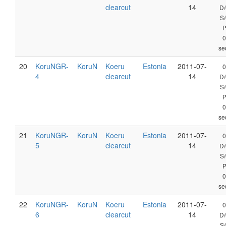
clearcut
14
D/
S/
0
se
20
KoruNGR-
KoruN
Koeru
Estonia
2011-07-
0
4
clearcut
14
D/
S/
0
se
21
KoruNGR-
KoruN
Koeru
Estonia
2011-07-
0
5
clearcut
14
D/
S/
0
se
22
KoruNGR-
KoruN
Koeru
Estonia
2011-07-
0
6
clearcut
14
D/
S/