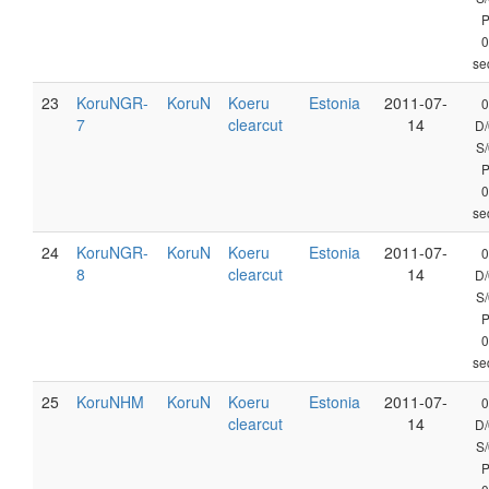
0
se
23
KoruNGR-
KoruN
Koeru
Estonia
2011-07-
0
7
clearcut
14
D/
S/
0
se
24
KoruNGR-
KoruN
Koeru
Estonia
2011-07-
0
8
clearcut
14
D/
S/
0
se
25
KoruNHM
KoruN
Koeru
Estonia
2011-07-
0
clearcut
14
D/
S/