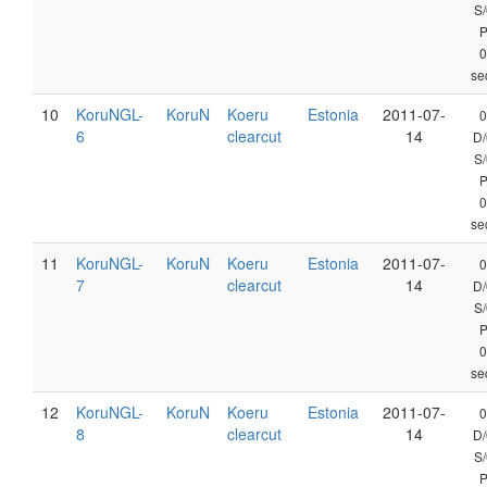
S/
0
se
10
KoruNGL-
KoruN
Koeru
Estonia
2011-07-
0
6
clearcut
14
D/
S/
0
se
11
KoruNGL-
KoruN
Koeru
Estonia
2011-07-
0
7
clearcut
14
D/
S/
0
se
12
KoruNGL-
KoruN
Koeru
Estonia
2011-07-
0
8
clearcut
14
D/
S/