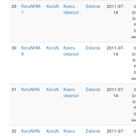
29
KoruNHM-
KoruN
Koeru
Estonia
2011-07-
0
7
clearcut
14
D/
S/
0
se
30
KoruNHM-
KoruN
Koeru
Estonia
2011-07-
0
8
clearcut
14
D/
S/
0
se
31
KoruNHN
KoruN
Koeru
Estonia
2011-07-
0
clearcut
14
D/
S/
0
se
32
KoruNHN-
KoruN
Koeru
Estonia
2011-07-
0