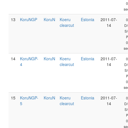
0
se
13
KoruNGP
KoruN
Koeru
Estonia
2011-07-
0
clearcut
14
D/
S/
0
se
14
KoruNGP-
KoruN
Koeru
Estonia
2011-07-
0
4
clearcut
14
D/
S/
0
se
15
KoruNGP-
KoruN
Koeru
Estonia
2011-07-
0
5
clearcut
14
D/
S/
0
se