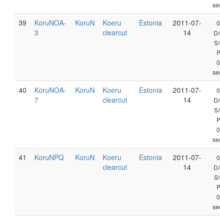
se
39
KoruNOA-
KoruN
Koeru
Estonia
2011-07-
0
3
clearcut
14
D/
S/
0
se
40
KoruNOA-
KoruN
Koeru
Estonia
2011-07-
0
7
clearcut
14
D/
S/
0
se
41
KoruNPQ
KoruN
Koeru
Estonia
2011-07-
0
clearcut
14
D/
S/
0
se