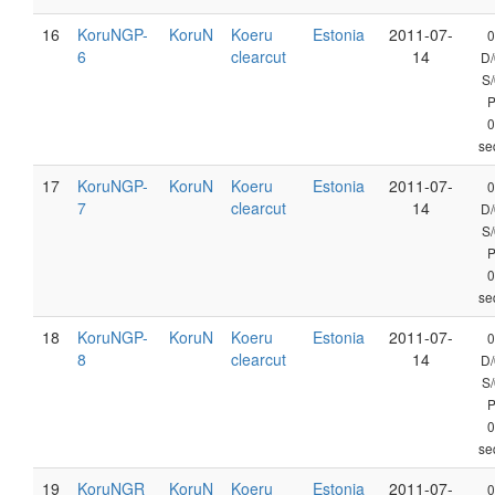
16
KoruNGP-
KoruN
Koeru
Estonia
2011-07-
0
6
clearcut
14
D/
S/
0
se
17
KoruNGP-
KoruN
Koeru
Estonia
2011-07-
0
7
clearcut
14
D/
S/
0
se
18
KoruNGP-
KoruN
Koeru
Estonia
2011-07-
0
8
clearcut
14
D/
S/
0
se
19
KoruNGR
KoruN
Koeru
Estonia
2011-07-
0